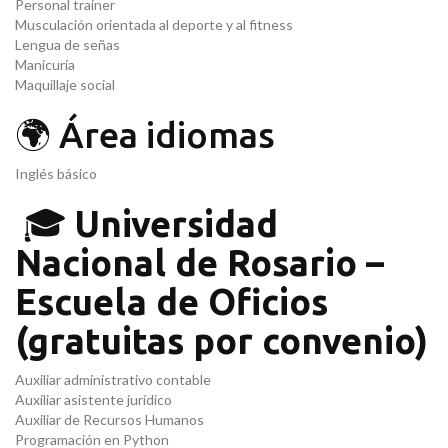
Personal trainer
Musculación orientada al deporte y al fitness
Lengua de señas
Manicuría
Maquillaje social
🌍 Área idiomas
Inglés básico
🎓
Universidad
Nacional de Rosario –
Escuela de Oficios
(gratuitas por convenio)
Auxiliar administrativo contable
Auxiliar asistente jurídico
Auxiliar de Recursos Humanos
Programación en Python