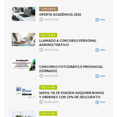
GOBIERNO
OFERTA ACADÉMICA 2026
26-02-2026
leer
NOTICIAS
LLAMADO A CONCURSO PERSONAL
ADMINISTRATIVO
08-04-2024
leer
CONCURSO FOTOGRÁFICO
CONCURSO FOTOGRÁFICO PROVINCIAL
(CERRADO)
29-05-2026
leer
NOTICIAS
IAPOS: YA SE PUEDEN ADQUIRIR BONOS
Y ORDENES CON 25% DE DESCUENTO
20-08-2024
leer
NOTICIAS