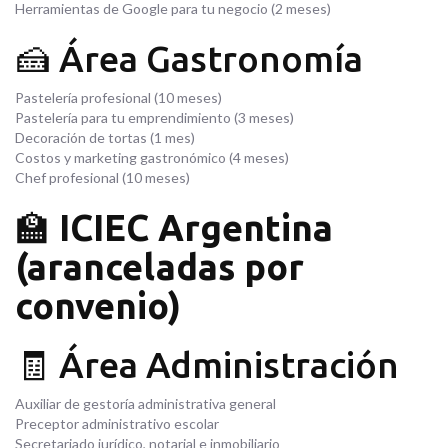
Herramientas de Google para tu negocio (2 meses)
🍰 Área Gastronomía
Pastelería profesional (10 meses)
Pastelería para tu emprendimiento (3 meses)
Decoración de tortas (1 mes)
Costos y marketing gastronómico (4 meses)
Chef profesional (10 meses)
🏫
ICIEC Argentina
(aranceladas por
convenio)
🧾 Área Administración
Auxiliar de gestoría administrativa general
Preceptor administrativo escolar
Secretariado jurídico, notarial e inmobiliario