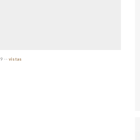
69
--
vistas