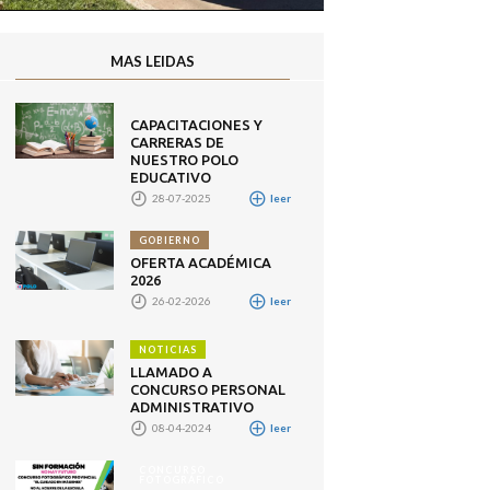
MAS LEIDAS
CAPACITACIONES Y
CARRERAS DE
NUESTRO POLO
EDUCATIVO
28-07-2025
leer
GOBIERNO
OFERTA ACADÉMICA
2026
26-02-2026
leer
NOTICIAS
LLAMADO A
CONCURSO PERSONAL
ADMINISTRATIVO
08-04-2024
leer
CONCURSO
FOTOGRÁFICO