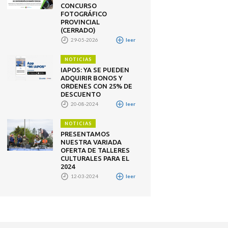
CONCURSO
FOTOGRÁFICO
PROVINCIAL
(CERRADO)
29-05-2026
leer
NOTICIAS
IAPOS: YA SE PUEDEN
ADQUIRIR BONOS Y
ORDENES CON 25% DE
DESCUENTO
20-08-2024
leer
NOTICIAS
PRESENTAMOS
NUESTRA VARIADA
OFERTA DE TALLERES
CULTURALES PARA EL
2024
12-03-2024
leer