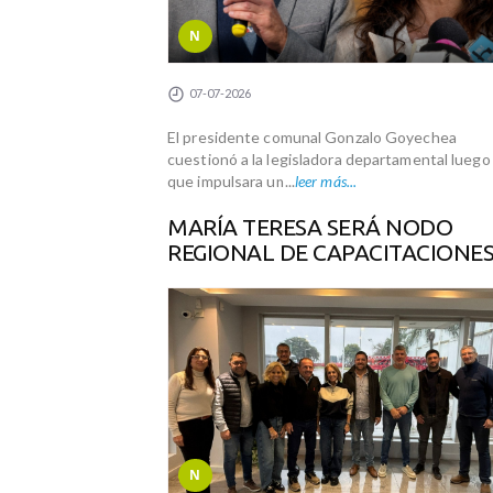
N
07-07-2026
El presidente comunal Gonzalo Goyechea
cuestionó a la legisladora departamental luego
que impulsara un...
leer más...
MARÍA TERESA SERÁ NODO
REGIONAL DE CAPACITACIONES.
N