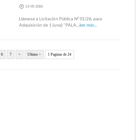
13-05-2026
Llámese a Licitación Pública Nº 01/26, para
Adquisición de 1 (una) “PALA...
leer más...
6
7
>
Ultimo >
1 Paginas de 24