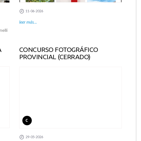
11-06-2026
leer más...
elli
A
CONCURSO FOTOGRÁFICO
PROVINCIAL (CERRADO)
C
29-05-2026