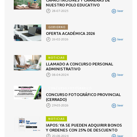
CAPACITACIONES Y CARRERAS DE
NUESTRO POLO EDUCATIVO
28-07-2025
leer
GOBIERNO
OFERTA ACADÉMICA 2026
26-02-2026
leer
NOTICIAS
LLAMADO A CONCURSO PERSONAL
ADMINISTRATIVO
08-04-2024
leer
CONCURSO FOTOGRÁFICO
CONCURSO FOTOGRÁFICO PROVINCIAL
(CERRADO)
29-05-2026
leer
NOTICIAS
IAPOS: YA SE PUEDEN ADQUIRIR BONOS
Y ORDENES CON 25% DE DESCUENTO
20-08-2024
leer