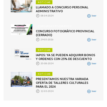
NOTICIAS
LLAMADO A CONCURSO PERSONAL
ADMINISTRATIVO
08-04-2024
leer
CONCURSO FOTOGRÁFICO
CONCURSO FOTOGRÁFICO PROVINCIAL
(CERRADO)
29-05-2026
leer
NOTICIAS
IAPOS: YA SE PUEDEN ADQUIRIR BONOS
Y ORDENES CON 25% DE DESCUENTO
20-08-2024
leer
NOTICIAS
PRESENTAMOS NUESTRA VARIADA
OFERTA DE TALLERES CULTURALES
PARA EL 2024
12-03-2024
leer