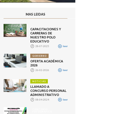
MAS LEIDAS
CAPACITACIONES Y
CARRERAS DE
NUESTRO POLO
EDUCATIVO
28-07-2025
leer
GOBIERNO
OFERTA ACADÉMICA
2026
26-02-2026
leer
NOTICIAS
LLAMADO A
CONCURSO PERSONAL
ADMINISTRATIVO
08-04-2024
leer
CONCURSO
FOTOGRÁFICO