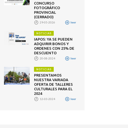
CONCURSO
FOTOGRÁFICO
PROVINCIAL
(CERRADO)
29-05-2026
leer
NOTICIAS
IAPOS: YA SE PUEDEN
ADQUIRIR BONOS Y
ORDENES CON 25% DE
DESCUENTO
20-08-2024
leer
NOTICIAS
PRESENTAMOS
NUESTRA VARIADA
OFERTA DE TALLERES
CULTURALES PARA EL
2024
12-03-2024
leer