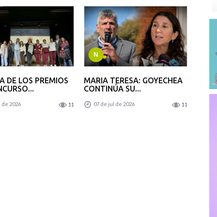
N
A DE LOS PREMIOS
MARIA TERESA: GOYECHEA
NCURSO...
CONTINÚA SU...
l de 2026
07 de jul de 2026
11
11