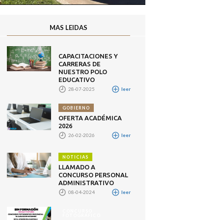
MAS LEIDAS
CAPACITACIONES Y
CARRERAS DE
NUESTRO POLO
EDUCATIVO
28-07-2025
leer
GOBIERNO
OFERTA ACADÉMICA
2026
26-02-2026
leer
NOTICIAS
LLAMADO A
CONCURSO PERSONAL
ADMINISTRATIVO
08-04-2024
leer
CONCURSO
FOTOGRÁFICO