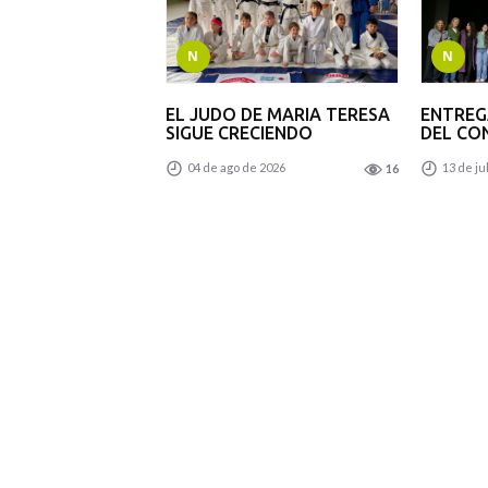
N
N
EL JUDO DE MARIA TERESA
ENTREG
SIGUE CRECIENDO
DEL CO
04 de ago de 2026
13 de ju
16