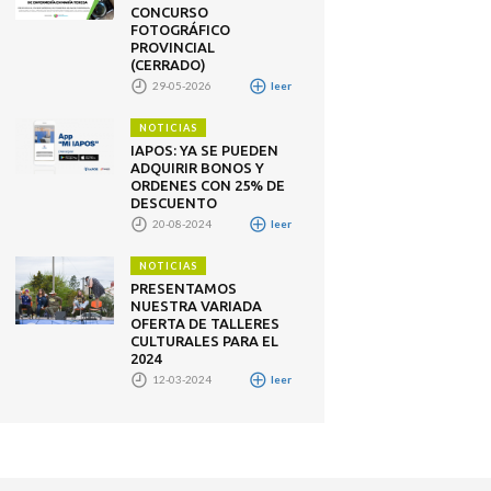
CONCURSO
FOTOGRÁFICO
PROVINCIAL
(CERRADO)
29-05-2026
leer
NOTICIAS
IAPOS: YA SE PUEDEN
ADQUIRIR BONOS Y
ORDENES CON 25% DE
DESCUENTO
20-08-2024
leer
NOTICIAS
PRESENTAMOS
NUESTRA VARIADA
OFERTA DE TALLERES
CULTURALES PARA EL
2024
12-03-2024
leer