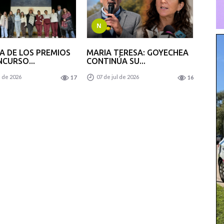
N
A DE LOS PREMIOS
MARIA TERESA: GOYECHEA
NCURSO...
CONTINÚA SU...
l de 2026
07 de jul de 2026
17
16