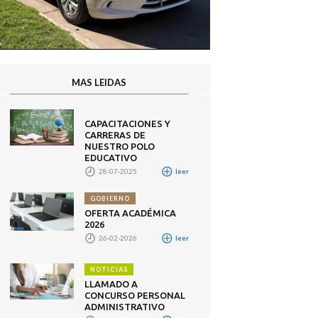
MAS LEIDAS
CAPACITACIONES Y
CARRERAS DE
NUESTRO POLO
EDUCATIVO
28-07-2025
leer
GOBIERNO
OFERTA ACADÉMICA
2026
26-02-2026
leer
NOTICIAS
LLAMADO A
CONCURSO PERSONAL
ADMINISTRATIVO