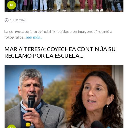
N
13-07-2026
La convocatoria provincial “El cuidado en imágenes” reunió a
fotógrafos...
leer más...
MARIA TERESA: GOYECHEA CONTINÚA SU
RECLAMO POR LA ESCUELA...