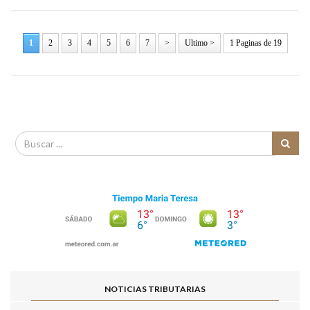
1
2
3
4
5
6
7
>
Ultimo >
1 Paginas de 19
NOTICIAS TRIBUTARIAS