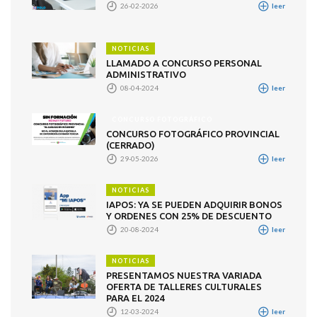
26-02-2026
leer
NOTICIAS
LLAMADO A CONCURSO PERSONAL
ADMINISTRATIVO
08-04-2024
leer
CONCURSO FOTOGRÁFICO
CONCURSO FOTOGRÁFICO PROVINCIAL
(CERRADO)
29-05-2026
leer
NOTICIAS
IAPOS: YA SE PUEDEN ADQUIRIR BONOS
Y ORDENES CON 25% DE DESCUENTO
20-08-2024
leer
NOTICIAS
PRESENTAMOS NUESTRA VARIADA
OFERTA DE TALLERES CULTURALES
PARA EL 2024
12-03-2024
leer